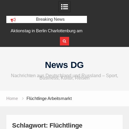
Breaking News
r
Aktionstag in Berlin Charlottenburg am
IFA 2026 Audio
5 August 2026 am Goslarer Ufer
internationaler u
Skip
to
News DG
content
Nachrichten aus Deutschland und Russland – Sport,
Business, Kultur, Reisen
Home
Flüchtlinge Arbeitsmarkt
Schlagwort:
Flüchtlinge