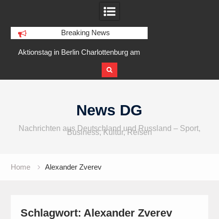
Breaking News
lottenburg am
IFA 2026 Audio wird größer,
Berlin R
larer Ufer
internationaler und vielfältiger
Skip
to
News DG
content
Nachrichten aus Deutschland und Russland – Sport,
Business, Kultur, Reisen
Home
Alexander Zverev
Schlagwort:
Alexander Zverev