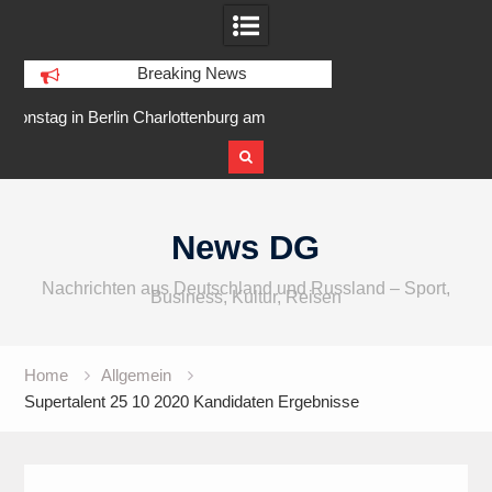
Breaking News
lottenburg am
IFA 2026 Audio wird größer,
Berlin R
larer Ufer
internationaler und vielfältiger
Skip
to
News DG
content
Nachrichten aus Deutschland und Russland – Sport,
Business, Kultur, Reisen
Home
Allgemein
Supertalent 25 10 2020 Kandidaten Ergebnisse