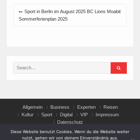
Beitragsnavigation
Sport in Berlin im August 2025 BC Lions Moabit
Sommerferienplan 2025
Search
for:
Allgemein
Business
Experten
Reisen
Kultur
Sport
Digital
VIP
Impressum
Datenschutz
Diese Website benutzt Cookies. Wenn du die Website weiter
nutzt, gehen wir von deinem Einverständnis aus.
Copyright © All rights reserved.