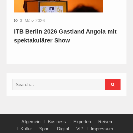
3. März 2026
ITB Berlin 2026 Gastland Angola mit
spektakulärer Show
Search
for:
Allgemein
Business
Experten
Reisen
Kultur
Sport
Digital
VIP
Impressum