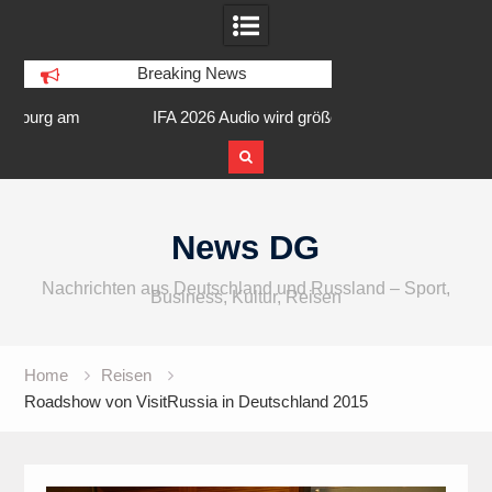
Breaking News
am
IFA 2026 Audio wird größer,
Berlin Runners City 
internationaler und vielfältiger
Skip
to
News DG
content
Nachrichten aus Deutschland und Russland – Sport,
Business, Kultur, Reisen
Home
Reisen
Roadshow von VisitRussia in Deutschland 2015