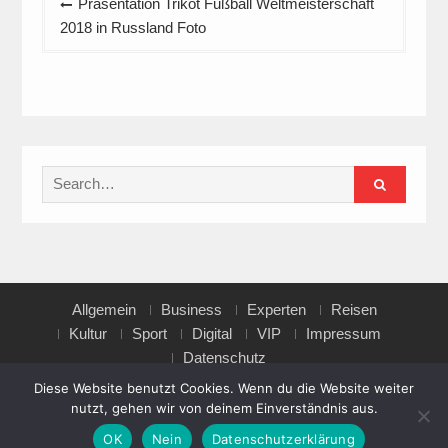
Präsentation Trikot Fußball Weltmeisterschaft
2018 in Russland Foto
Search
for:
Allgemein
Business
Experten
Reisen
Kultur
Sport
Digital
VIP
Impressum
Datenschutz
Diese Website benutzt Cookies. Wenn du die Website weiter
nutzt, gehen wir von deinem Einverständnis aus.
Copyright © All rights reserved.
OK
Nein
Datenschutzerklärung
Magazine Point by
Axle Themes