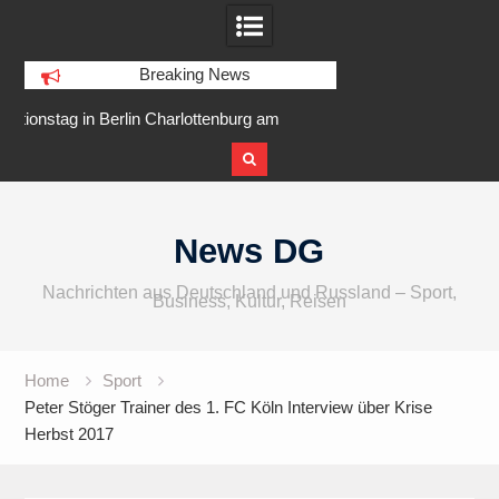
Breaking News
enburg am
IFA 2026 Audio wird größer,
Berlin Runner
r Ufer
internationaler und vielfältiger
Skip
to
News DG
content
Nachrichten aus Deutschland und Russland – Sport,
Business, Kultur, Reisen
Home
Sport
Peter Stöger Trainer des 1. FC Köln Interview über Krise
Herbst 2017