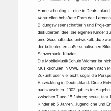
19. Oktober 2016
news
Kultur
Homeschooling ist eine in Deutschland
Vorurteilen behaftete Form des Lernens.
Bildungswissenschaftlerin und Projekt
diskutierten Idee, die eigenen Kinder z
eine Geschäftsidee entwickelt, die zwar 
der beliebtesten außerschulischen Bild
Schwerpunkt Klavier.
Die MobileMusikSchule Widmer ist nicht 
Musikschulen in OWL, sondern nach Me
Zukunft oder vielleicht sogar die Perspe
Entwicklung in Deutschland. Diese Ent
nachzuweisen. 2002 gab es im Angebot K
zwischen 7 und 15 Jahren; heute, fast 15
Kinder ab 5 Jahren, Jugendliche und E