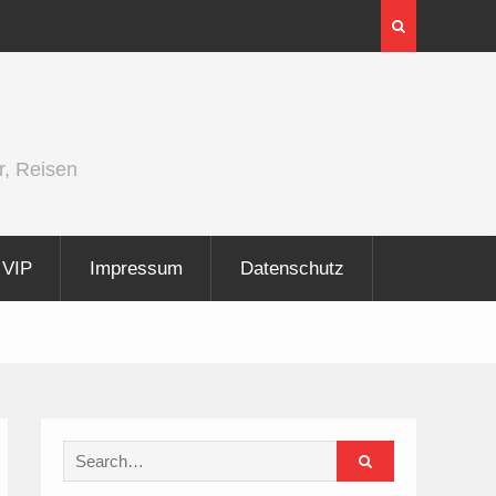
InnoTrans 2026 zeigt Technologien für die
Elektrifizierung der Schiene
r, Reisen
VIP
Impressum
Datenschutz
Search
for: