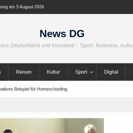
ernationaler und
Berlin Runners City Night 2026
News DG
 aus Deutschland und Russland – Sport, Business, Kultu
n
Reisen
Kultur
Sport
Digital
atives Beispiel für Homeschooling