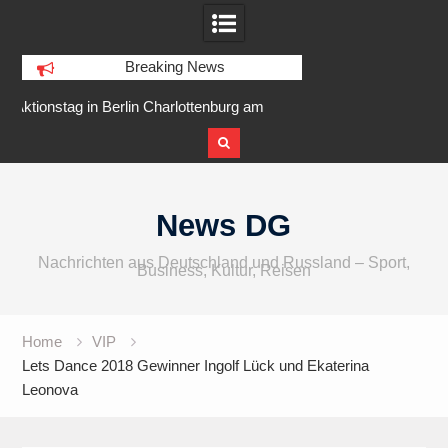
Breaking News
arlottenburg am
IFA 2026 Audio wird größer,
Berlin 
slarer Ufer
internationaler und vielfältiger
Skip
to
News DG
content
Nachrichten aus Deutschland und Russland – Sport,
Business, Kultur, Reisen
Home
VIP
Lets Dance 2018 Gewinner Ingolf Lück und Ekaterina
Leonova