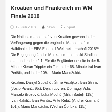
Kroatien und Frankreich im WM
Finale 2018
12. Juli 2018
news
Sport
Die Nationalmannschaft von Kroatien gewann in der
Verlängerung gegen die englische Mannschaft im
Halbfinale der FIFA Fussball-Weltmeisterschaft 2018™.
Die Begegnung fand in Moskau im Luschniki-Stadion
statt und endete 2:1. Für die Engländer erzielte in der 5.
Minute Kieran Trippier ein Tor. In der 68. Minute traf Ivan
Perišić, und in der 109. – Mario Mandžukić.
Kroatien: Danijel Subašić , Šime Vrsaljko , Ivan Strinić
(Josip Pivarić, 95.), Dejan Lovren, Domagoj Vida,
Marcelo Brozović, Luka Modrić (Milan Badelj, 118.),
Ivan Rakitić, Ivan Perišić, Ante Rebić (Andrei Kramarić,
101.), Mario Mandžukić (Vedran Ćorluka, 115.).