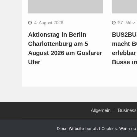
4. August 2026
27. März
Aktionstag in Berlin
BUS2BUS
Charlottenburg am 5
macht B
August 2026 am Goslarer
erlebbar
Ufer
Busse i
Allgemein
Business
Copyright © All rights reserved.
Diese Website benutzt Cookies. Wenn du 