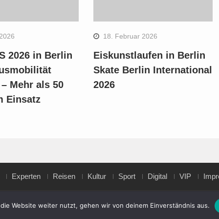
 2026
18. Februar 2026
 2026 in Berlin
Eiskunstlaufen in Berlin
usmobilität
Skate Berlin International
 – Mehr als 50
2026
m Einsatz
Experten
Reisen
Kultur
Sport
Digital
VIP
Imp
die Website weiter nutzt, gehen wir von deinem Einverständnis aus.