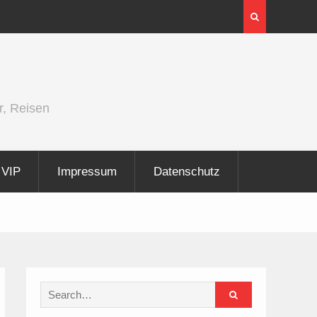
InnoTrans 2026 zeigt Technologien für die
Elektrifizierung der Schiene
r, Reisen
VIP
Impressum
Datenschutz
Search
for: