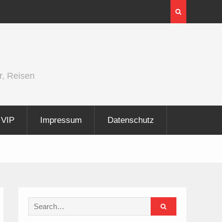
InnoTrans 2026 zeigt Technologien für die
Elektrifizierung der Schiene
r, Reisen
VIP
Impressum
Datenschutz
Search
for: