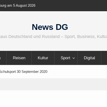
ernationaler und
Berlin Runners City Night 2026
News DG
 aus Deutschland und Russland – Sport, Business, Kultu
n
Reisen
Kultur
Sport
Digital
n Schulsport 30 September 2020