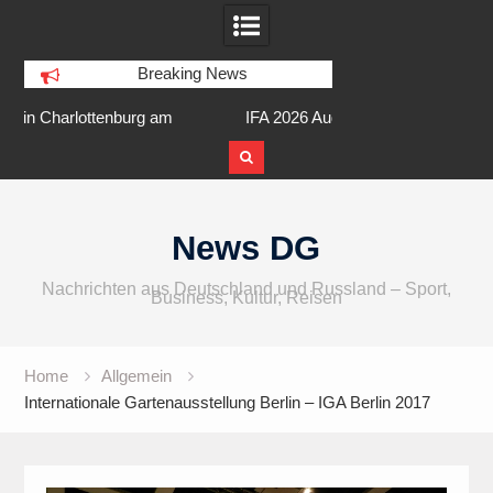
Breaking News
am
IFA 2026 Audio wird größer,
Berlin Runners City 
internationaler und vielfältiger
Skip
to
News DG
content
Nachrichten aus Deutschland und Russland – Sport,
Business, Kultur, Reisen
Home
Allgemein
Internationale Gartenausstellung Berlin – IGA Berlin 2017