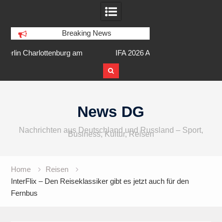
Breaking News
am
IFA 2026 Audio wird größer,
Berlin Runners City 
internationaler und vielfältiger
Skip
to
News DG
content
Nachrichten aus Deutschland und Russland – Sport,
Business, Kultur, Reisen
Home
Reisen
InterFlix – Den Reiseklassiker gibt es jetzt auch für den
Fernbus