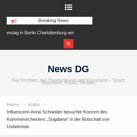
Breaking News
am
IFA 2026 Audio wird größer,
Berlin Runners City 
internationaler und vielfältiger
Skip
to
News DG
content
Nachrichten aus Deutschland und Russland – Sport,
Business, Kultur, Reisen
Home
Kultur
Influencerin Anna Schneider besuchte Konzert des
Kammerorchesters „Sogdiana“ in der Botschaft von
Usbekistan