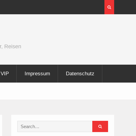
InnoTrans 2026 zeigt Technologien für die
Elektrifizierung der Schiene
r, Reisen
VIP
Impressum
Datenschutz
Search
for: