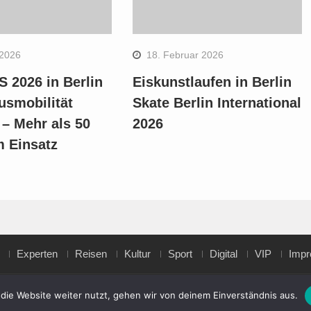
 2026
18. Februar 2026
 2026 in Berlin
Eiskunstlaufen in Berlin
usmobilität
Skate Berlin International
 – Mehr als 50
2026
m Einsatz
Experten
Reisen
Kultur
Sport
Digital
VIP
Imp
die Website weiter nutzt, gehen wir von deinem Einverständnis aus.