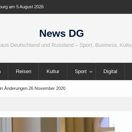
ernationaler und
Berlin Runners City Night 2026
News DG
 aus Deutschland und Russland – Sport, Business, Kultu
n
Reisen
Kultur
Sport
Digital
rlin Änderungen 26 November 2020