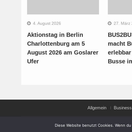
4. August 2026
27. März
Aktionstag in Berlin
BUS2BUS
Charlottenburg am 5
macht B
August 2026 am Goslarer
erlebbar
Ufer
Busse i
Allgemein
Business
Copyright © All rights reserved.
Diese Website benutzt Cookies. Wenn du 