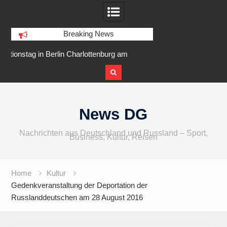
Breaking News
arlottenburg am
IFA 2026 Audio wird größer,
Berlin 
slarer Ufer
internationaler und vielfältiger
Skip
to
News DG
content
Nachrichten aus Deutschland und Russland – Sport,
Business, Kultur, Reisen
Home
Kultur
Gedenkveranstaltung der Deportation der
Russlanddeutschen am 28 August 2016