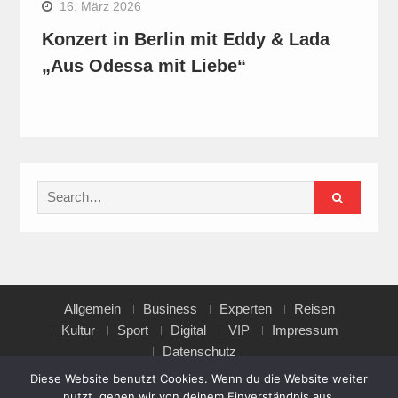
16. März 2026
Konzert in Berlin mit Eddy & Lada
„Aus Odessa mit Liebe“
Search
for:
Allgemein
Business
Experten
Reisen
Kultur
Sport
Digital
VIP
Impressum
Datenschutz
Diese Website benutzt Cookies. Wenn du die Website weiter
nutzt, gehen wir von deinem Einverständnis aus.