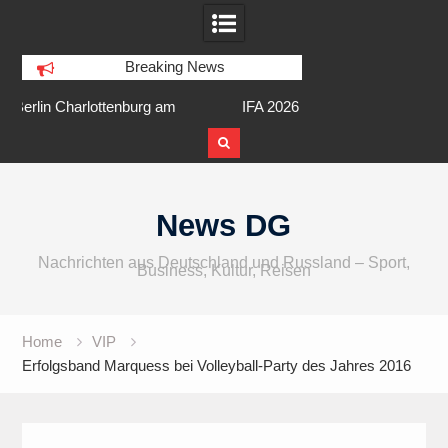
Breaking News
am
IFA 2026 Audio wird größer,
Berlin Runners City 
internationaler und vielfältiger
Skip
to
News DG
content
Nachrichten aus Deutschland und Russland – Sport,
Business, Kultur, Reisen
Home
VIP
Erfolgsband Marquess bei Volleyball-Party des Jahres 2016