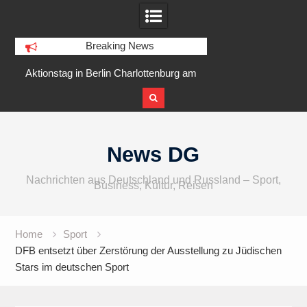
Breaking News
in Berlin Charlottenburg am
IFA 2026 Audio wird größer,
t 2026 am Goslarer Ufer
internationaler und vielfältiger
Skip
to
News DG
content
Nachrichten aus Deutschland und Russland – Sport,
Business, Kultur, Reisen
Home
Sport
DFB entsetzt über Zerstörung der Ausstellung zu Jüdischen
Stars im deutschen Sport