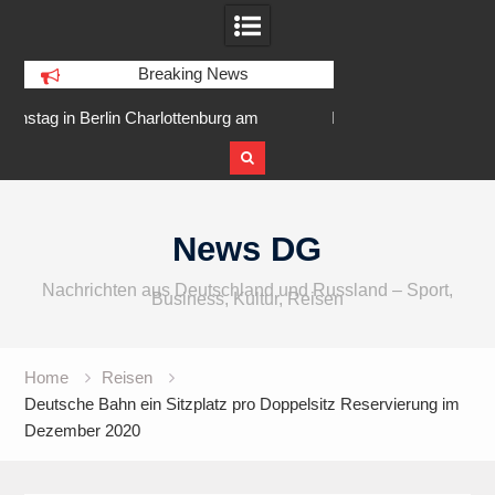
Breaking News
enburg am
IFA 2026 Audio wird größer,
Berlin Runne
r Ufer
internationaler und vielfältiger
Skip
to
News DG
content
Nachrichten aus Deutschland und Russland – Sport,
Business, Kultur, Reisen
Home
Reisen
Deutsche Bahn ein Sitzplatz pro Doppelsitz Reservierung im
Dezember 2020