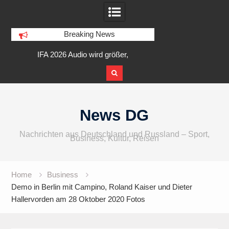
Breaking News
am
IFA 2026 Audio wird größer,
Berlin Runners City 
internationaler und vielfältiger
Skip
to
News DG
content
Nachrichten aus Deutschland und Russland – Sport,
Business, Kultur, Reisen
Home
Business
Demo in Berlin mit Campino, Roland Kaiser und Dieter
Hallervorden am 28 Oktober 2020 Fotos