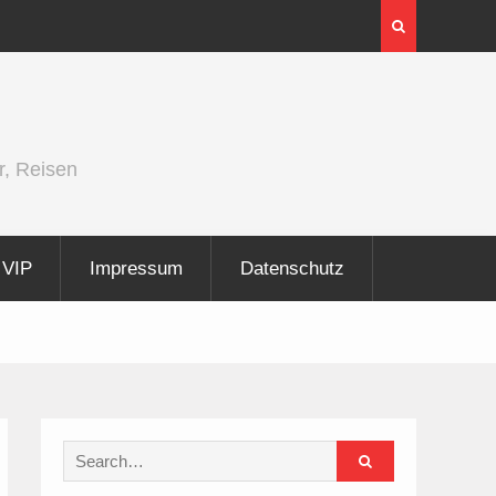
InnoTrans 2026 zeigt Technologien für die
Elektrifizierung der Schiene
r, Reisen
VIP
Impressum
Datenschutz
Search
for: