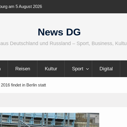
ernationaler und
Berlin Runners City Night 2026
News DG
 aus Deutschland und Russland – Sport, Business, Kultu
n
Reisen
Kultur
Sport
Digital
16 findet in Berlin statt