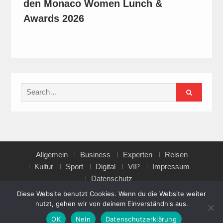
den Monaco Women Lunch &
Awards 2026
Search
for:
Allgemein
Business
Experten
Reisen
Kultur
Sport
Digital
VIP
Impressum
Datenschutz
Diese Website benutzt Cookies. Wenn du die Website weiter
nutzt, gehen wir von deinem Einverständnis aus.
Copyright © All rights reserved.
OK
Nein
Datenschutzerklärung
Magazine Point by
Axle Themes