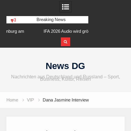
Breaking News
am
IFA 2026 Audio wird größer,
Berlin Runners City 
internationaler und vielfältiger
Skip
to
News DG
content
Nachrichten aus Deutschland und Russland – Sport,
Business, Kultur, Reisen
Home
VIP
Dana Jasmine Interview