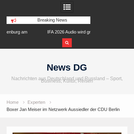
Breaking News
am
IFA 2026 Audio wird größer,
Berlin Runners City 
internationaler und vielfältiger
Skip
to
News DG
content
Nachrichten aus Deutschland und Russland – Sport,
Business, Kultur, Reisen
Home
Experten
Boxer Jan Meiser im Netzwerk Aussiedler der CDU Berlin