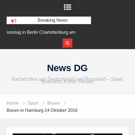
Breaking News
rg am
IFA 2026 Audio wird größer,
Berlin Runners Ci
er
internationaler und vielfältiger
Skip
to
News DG
content
Nachrichten aus Deutschland und Russland – Sport,
Business, Kultur, Reisen
Home
Sport
Boxen
Boxen in Hamburg 14 Oktober 2016