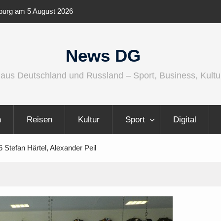
ernationaler und
Berlin Runners City Night 2026
News DG
 aus Deutschland und Russland – Sport, Business, Kultu
n
Reisen
Kultur
Sport
Digital
 Stefan Härtel, Alexander Peil