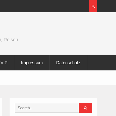
InnoTrans 2026 zeigt Technologien für die
Elektrifizierung der Schiene
r, Reisen
VIP
Impressum
Datenschutz
Search
for: