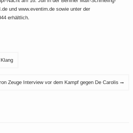
mpf-Nacht am 16. Juli in der Berliner Max-Schmeling-
all.de und www.eventim.de sowie unter der
44 erhältlich.
 Klang
ron Zeuge Interview vor dem Kampf gegen De Carolis