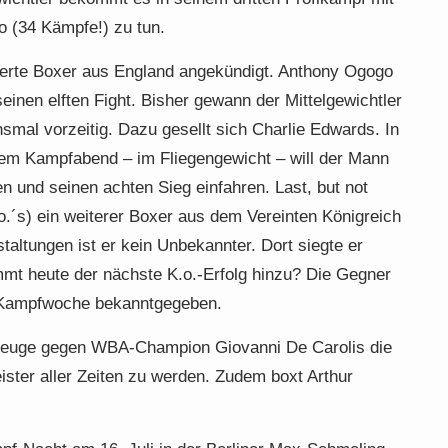
o (34 Kämpfe!) zu tun.
tierte Boxer aus England angekündigt. Anthony Ogogo
seinen elften Fight. Bisher gewann der Mittelgewichtler
smal vorzeitig. Dazu gesellt sich Charlie Edwards. In
sem Kampfabend – im Fliegengewicht – will der Mann
und seinen achten Sieg einfahren. Last, but not
K.o.´s) ein weiterer Boxer aus dem Vereinten Königreich
altungen ist er kein Unbekannter. Dort siegte er
ommt heute der nächste K.o.-Erfolg hinzu? Die Gegner
r Kampfwoche bekanntgegeben.
Zeuge gegen WBA-Champion Giovanni De Carolis die
ster aller Zeiten zu werden. Zudem boxt Arthur