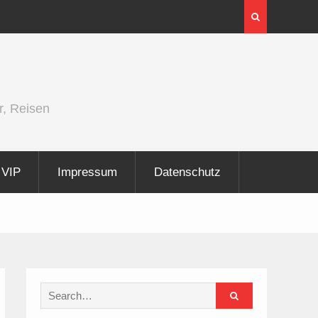
er und
Berlin Runners City Night 2026
r, Reisen
VIP
Impressum
Datenschutz
Search
for: