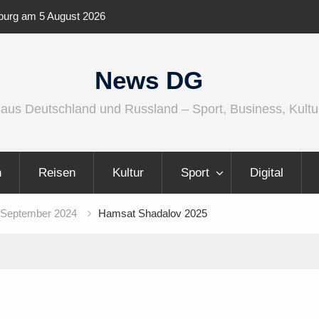
enburg am 5 August 2026
IFA 2026 Audio wird größer, international
vielfältiger
News DG
 aus Deutschland und Russland – Sport, Business, Kultu
n
Reisen
Kultur
Sport
Digital
September 2024
Hamsat Shadalov 2025