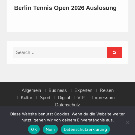
Berlin Tennis Open 2026 Auslosung
Search
for:
Allgemein
Business
Experten
Reisen
Kultur
Sport
Digital
VIP
Impressum
Datenschutz
Diese Website benutzt Cookies. Wenn du die Website weiter
nutzt, gehen wir von deinem Einverständnis aus.
Copyright © All rights reserved.
OK
Nein
Datenschutzerklärung
Magazine Point by
Axle Themes