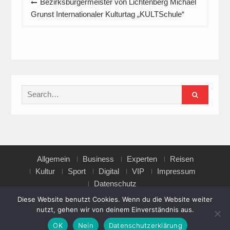
Bezirksbürgermeister von Lichtenberg Michael
Grunst Internationaler Kulturtag „KULTSchule“
Search
for:
Allgemein
Business
Experten
Reisen
Kultur
Sport
Digital
VIP
Impressum
Datenschutz
Diese Website benutzt Cookies. Wenn du die Website weiter
nutzt, gehen wir von deinem Einverständnis aus.
Copyright © All rights reserved.
OK
Nein
Datenschutzerklärung
Magazine Point by
Axle Themes