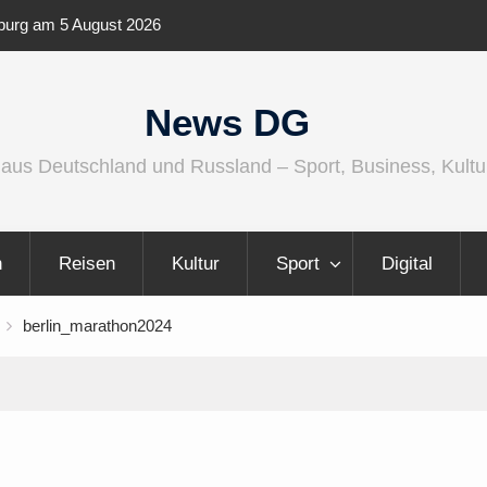
enburg am 5 August 2026
IFA 2026 Audio wird größer, international
vielfältiger
News DG
 aus Deutschland und Russland – Sport, Business, Kultu
n
Reisen
Kultur
Sport
Digital
berlin_marathon2024