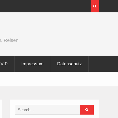
er und
Berlin Runners City Night 2026
r, Reisen
VIP
Impressum
Datenschutz
Search
for: