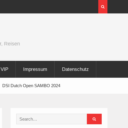
er und
Berlin Runners City Night 2026
r, Reisen
VIP
Impressum
Datenschutz
DSI Dutch Open SAMBO 2024
Search
for: