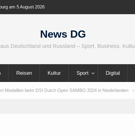
enburg am 5 August 2026
IFA 2026 Audio wird größer, international
vielfältiger
News DG
 aus Deutschland und Russland – Sport, Business, Kultu
n
Reisen
Kultur
Sport
Digital
len Medaillen beim DSI Dutch Open SAMBO 2024 in Niederlanden