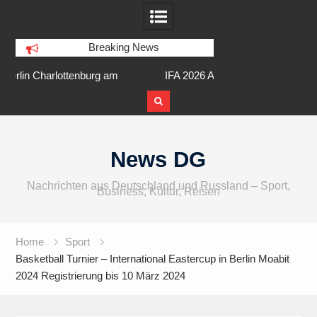
Breaking News
am
IFA 2026 Audio wird größer,
Berlin Runners City 
internationaler und vielfältiger
Skip
to
News DG
content
Nachrichten aus Deutschland und Russland – Sport,
Business, Kultur, Reisen
Home
Sport
Basketball Turnier – International Eastercup in Berlin Moabit
2024 Registrierung bis 10 März 2024