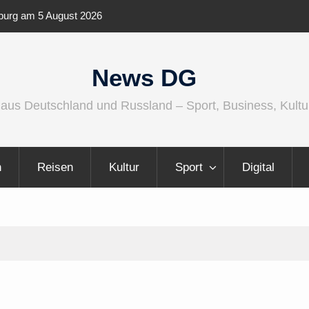
 2026 Audio wird größer, internationaler und
Berlin Runner
lfältiger
News DG
 aus Deutschland und Russland – Sport, Business, Kultu
n
Reisen
Kultur
Sport
Digital