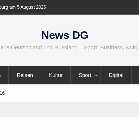
 Audio wird größer, internationaler und
Berlin Runners Cit
er
News DG
 aus Deutschland und Russland – Sport, Business, Kultu
n
Reisen
Kultur
Sport
Digital
016