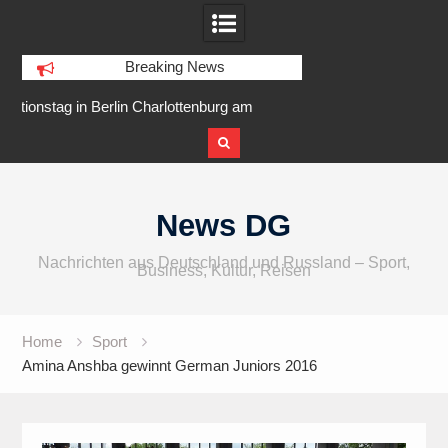
Breaking News
am
IFA 2026 Audio wird größer,
Berlin Runners City 
internationaler und vielfältiger
Skip
to
News DG
content
Nachrichten aus Deutschland und Russland – Sport,
Business, Kultur, Reisen
Home
Sport
Amina Anshba gewinnt German Juniors 2016