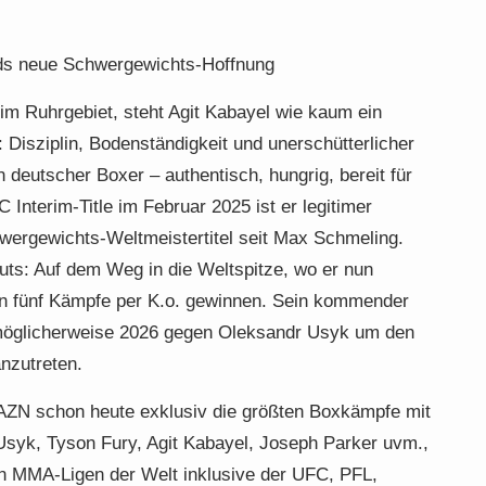
nds neue Schwergewichts-Hoffnung
m Ruhrgebiet, steht Agit Kabayel wie kaum ein
 Disziplin, Bodenständigkeit und unerschütterlicher
n deutscher Boxer – authentisch, hungrig, bereit für
nterim-Title im Februar 2025 ist er legitimer
wergewichts-Weltmeistertitel seit Max Schmeling.
uts: Auf dem Weg in die Weltspitze, wo er nun
en fünf Kämpfe per K.o. gewinnen. Sein kommender
 möglicherweise 2026 gegen Oleksandr Usyk um den
anzutreten.
AZN schon heute exklusiv die größten Boxkämpfe mit
Usyk, Tyson Fury, Agit Kabayel, Joseph Parker uvm.,
en MMA-Ligen der Welt inklusive der UFC, PFL,