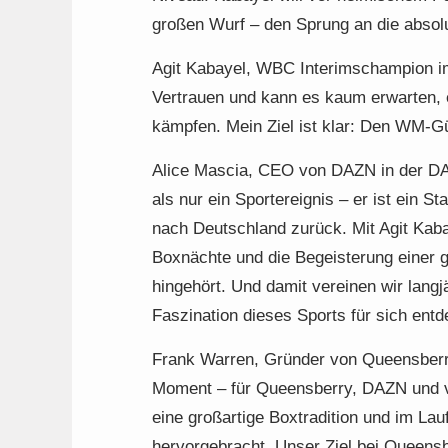
großen Wurf – den Sprung an die absol
Agit Kabayel, WBC Interimschampion i
Vertrauen und kann es kaum erwarten, 
kämpfen. Mein Ziel ist klar: Den WM-Gü
Alice Mascia, CEO von DAZN in der DA
als nur ein Sportereignis – er ist ein 
nach Deutschland zurück. Mit Agit Kab
Boxnächte und die Begeisterung einer g
hingehört. Und damit vereinen wir langj
Faszination dieses Sports für sich entd
Frank Warren, Gründer von Queensberry
Moment – für Queensberry, DAZN und vo
eine großartige Boxtradition und im La
hervorgebracht. Unser Ziel bei Queensb