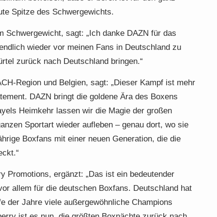
ute Spitze des Schwergewichts.
m Schwergewicht, sagt: „Ich danke DAZN für das
endlich wieder vor meinen Fans in Deutschland zu
rtel zurück nach Deutschland bringen.“
CH-Region und Belgien, sagt: „Dieser Kampf ist mehr
Statement. DAZN bringt die goldene Ära des Boxens
ayels Heimkehr lassen wir die Magie der großen
anzen Sportart wieder aufleben – genau dort, wo sie
ährige Boxfans mit einer neuen Generation, die die
eckt.“
 Promotions, ergänzt: „Das ist ein bedeutender
r allem für die deutschen Boxfans. Deutschland hat
ufe der Jahre viele außergewöhnliche Champions
erry ist es nun, die größten Boxnächte zurück nach