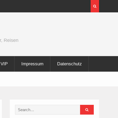
InnoTrans 2026 zeigt Technologien für die
Elektrifizierung der Schiene
r, Reisen
VIP
Impressum
Datenschutz
Search
for: