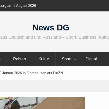
ernationaler und
Berlin Runners City Night 2026
News DG
 aus Deutschland und Russland – Sport, Business, Kultu
n
Reisen
Kultur
Sport
Digital
0 Januar 2026 in Oberhausen auf DAZN