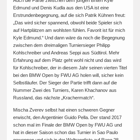
Auch die Partie zwischen dem jungen Briten Kyle
Edmund und Denis Kudla aus den USA ist eine
Erstrundenbegegnung, auf die sich Patrik Kühnen freut:
„Das wird sicher spannend, obwohl beide Spieler sich
auf Hartplätzen am wohlsten fühlen. Favorit ist für mich
Kyle Edmund.“ Und dann wäre da noch die Begegnung
zwischen dem dreimaligen Turniersieger Philipp
Kohlschreiber und Andreas Seppi aus Südtirol. Mehr
Erfahrung auf dem Platz geht wohl nicht und das wird
für Kohlschreiber, der in diesem Jahr seinen vierten Titel
bei den BMW Open by FWU AG holen will, sicher kein
Selbstläufer. Der Sieger der Partie trifft dann auf die
Nummer Zwei des Turniers, Karen Khachanov aus
Russland, das nächste „Krachermatch“.
Mischa Zverev selbst hat einen schweren Gegner
erwischt, den Argentinier Guido Pella. Der stand 2017
schon mal im Finale der BMW Open by FWU AG und
hat in dieser Saison schon das Turnier in Sao Paulo
gewonnen und sich in der Weltrangliste auf Rang 28