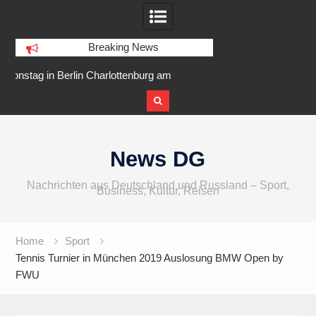
Breaking News
am
IFA 2026 Audio wird größer,
Berlin Runners City 
internationaler und vielfältiger
Skip
to
News DG
content
Nachrichten aus Deutschland und Russland – Sport,
Business, Kultur, Reisen
Home
Sport
Tennis Turnier in München 2019 Auslosung BMW Open by
FWU