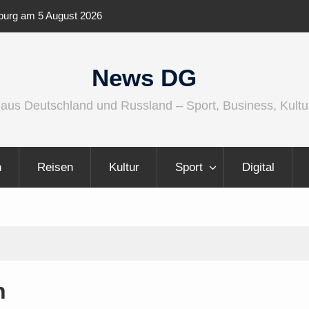
enburg am 5 August 2026
IFA 2026 Audio wird größer, international
vielfältiger
News DG
 aus Deutschland und Russland – Sport, Business, Kultu
n
Reisen
Kultur
Sport
Digital
n