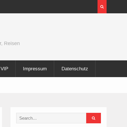
er und
Berlin Runners City Night 2026
r, Reisen
VIP
Impressum
Datenschutz
Search
for: