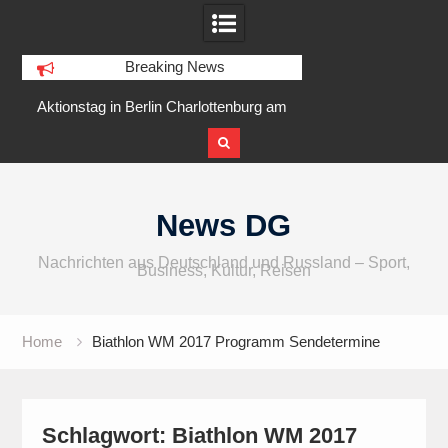
Breaking News
r
Aktionstag in Berlin Charlottenburg am
IFA 2026 Audio
5 August 2026 am Goslarer Ufer
internationaler u
Skip
to
News DG
content
Nachrichten aus Deutschland und Russland – Sport,
Business, Kultur, Reisen
Home
Biathlon WM 2017 Programm Sendetermine
Schlagwort:
Biathlon WM 2017