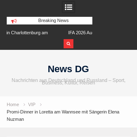
Breaking News
am
IFA 2026 Audio wird größer,
Berlin Runners City 
internationaler und vielfältiger
Skip
to
News DG
content
Nachrichten aus Deutschland und Russland – Sport,
Business, Kultur, Reisen
Home
VIP
Promi-Dinner in Loretta am Wannsee mit Sängerin Elena
Nuzman