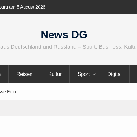
io wird größer, internationaler und
Berlin Runners City Ni
News DG
 aus Deutschland und Russland – Sport, Business, Kultu
n
Reisen
Kultur
Sport
Digital
sse Foto