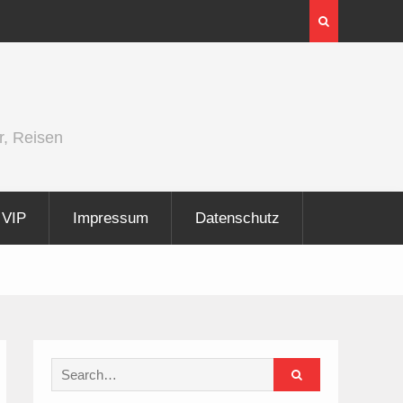
ght 2026
InnoTrans 2026 zeigt Technologien
Elektrifizierung der Schiene
r, Reisen
VIP
Impressum
Datenschutz
Search
for: