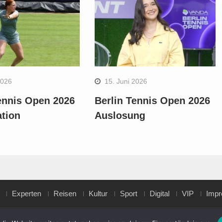
2026
15. Juni 2026
ennis Open 2026
Berlin Tennis Open 2026
ation
Auslosung
Experten
Reisen
Kultur
Sport
Digital
VIP
Imp