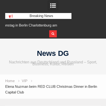
Breaking News
am
IFA 2026 Audio wird größer,
Berlin Runners City 
internationaler und vielfältiger
Skip
to
News DG
content
Nachrichten aus Deutschland und Russland – Sport,
Business, Kultur, Reisen
Home
VIP
Elena Nuzman beim RED CLUB Christmas Dinner in Berlin
Capital Club