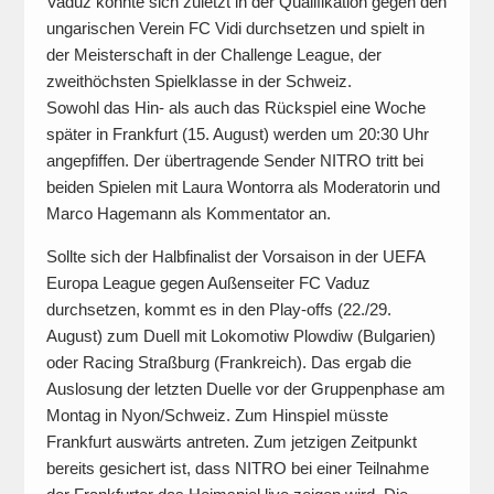
Vaduz konnte sich zuletzt in der Qualifikation gegen den
ungarischen Verein FC Vidi durchsetzen und spielt in
der Meisterschaft in der Challenge League, der
zweithöchsten Spielklasse in der Schweiz.
Sowohl das Hin- als auch das Rückspiel eine Woche
später in Frankfurt (15. August) werden um 20:30 Uhr
angepfiffen. Der übertragende Sender NITRO tritt bei
beiden Spielen mit Laura Wontorra als Moderatorin und
Marco Hagemann als Kommentator an.
Sollte sich der Halbfinalist der Vorsaison in der UEFA
Europa League gegen Außenseiter FC Vaduz
durchsetzen, kommt es in den Play-offs (22./29.
August) zum Duell mit Lokomotiw Plowdiw (Bulgarien)
oder Racing Straßburg (Frankreich). Das ergab die
Auslosung der letzten Duelle vor der Gruppenphase am
Montag in Nyon/Schweiz. Zum Hinspiel müsste
Frankfurt auswärts antreten. Zum jetzigen Zeitpunkt
bereits gesichert ist, dass NITRO bei einer Teilnahme