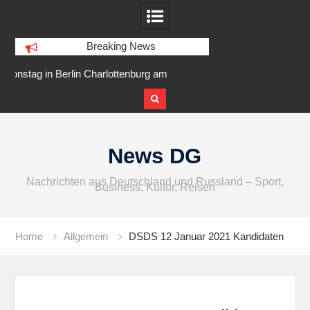
Breaking News
harlottenburg am
IFA 2026 Audio wird größer,
Berlin
oslarer Ufer
internationaler und vielfältiger
Skip
to
News DG
content
Nachrichten aus Deutschland und Russland – Sport,
Business, Kultur, Reisen
Home
Allgemein
DSDS 12 Januar 2021 Kandidaten