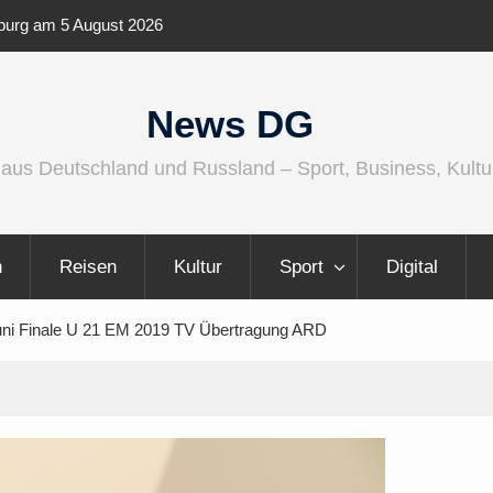
d größer, internationaler und
Berlin Runners City Night 20
News DG
 aus Deutschland und Russland – Sport, Business, Kultu
n
Reisen
Kultur
Sport
Digital
uni Finale U 21 EM 2019 TV Übertragung ARD