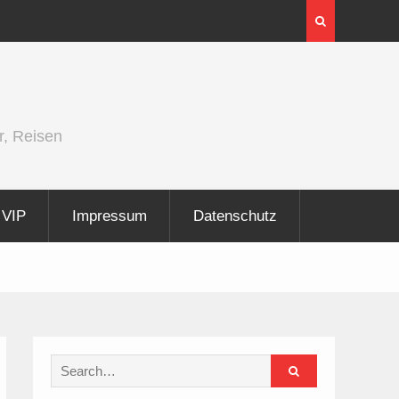
26
InnoTrans 2026 zeigt Technologien für d
Elektrifizierung der Schiene
r, Reisen
VIP
Impressum
Datenschutz
Search
for: