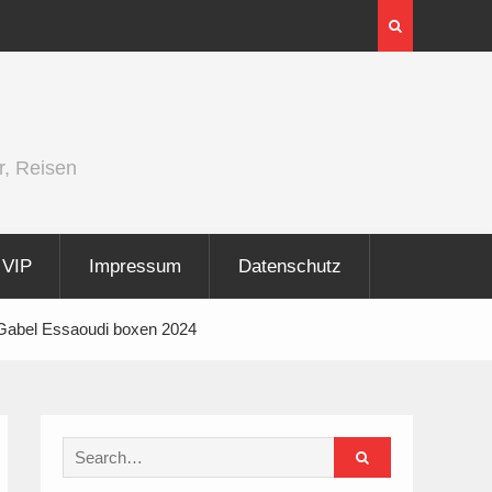
er und
Berlin Runners City Night 2026
r, Reisen
VIP
Impressum
Datenschutz
Gabel Essaoudi boxen 2024
Search
for: