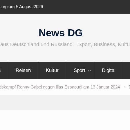
enburg am 5 August 2026
IFA 2026 Audio wird größer, international
vielfältiger
News DG
 aus Deutschland und Russland – Sport, Business, Kultu
n
Reisen
Kultur
Sport
Digital
edskampf Ronny Gabel gegen Ilias Essaoudi am 13 Januar 2024