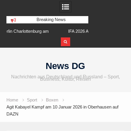
Breaking News
am
IFA 2026 Audio wird größer,
Berlin Runners City 
internationaler und vielfältiger
Skip
to
News DG
content
Nachrichten aus Deutschland und Russland – Sport,
Business, Kultur, Reisen
Home
Sport
Boxen
Agit Kabayel Kampf am 10 Januar 2026 in Oberhausen auf
DAZN