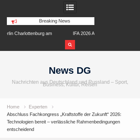
Breaking News
am
IFA 2026 Audio wird größer,
Berlin Runners City 
internationaler und vielfältiger
Skip
to
News DG
content
Nachrichten aus Deutschland und Russland – Sport,
Business, Kultur, Reisen
Home
Experten
Abschluss Fachkongress „Kraftstoffe der Zukunft“ 2026:
Technologien bereit – verlässliche Rahmenbedingungen
entscheidend