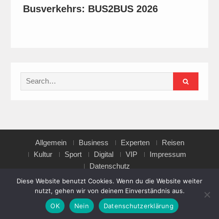
Busverkehrs: BUS2BUS 2026
Search
for:
Allgemein
Business
Experten
Reisen
Kultur
Sport
Digital
VIP
Impressum
Datenschutz
Diese Website benutzt Cookies. Wenn du die Website weiter
nutzt, gehen wir von deinem Einverständnis aus.
Copyright © All rights reserved.
OK
Nein
Datenschutzerklärung
Magazine Point by
Axle Themes