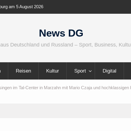
enburg am 5 August 2026
IFA 2026 Audio wird größer, international
vielfältiger
News DG
 aus Deutschland und Russland – Sport, Business, Kultu
n
Reisen
Kultur
Sport
Digital
ingen im Tal-Center in Marzahn mit Mario Czaja und hochklassige