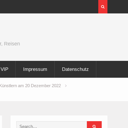
er und
Berlin Runners City Night 2026
r, Reisen
VIP
Impressum
Datenschutz
n Künstlern am 20 Dezember 2022
Search