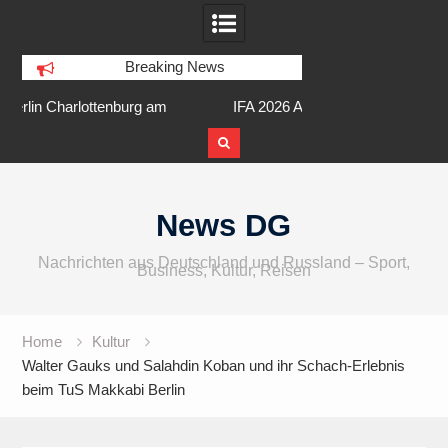
Breaking News
am
IFA 2026 Audio wird größer,
Berlin Runners City 
internationaler und vielfältiger
Skip
to
News DG
content
Nachrichten aus Deutschland und Russland – Sport,
Business, Kultur, Reisen
Home
Kultur
Walter Gauks und Salahdin Koban und ihr Schach-Erlebnis
beim TuS Makkabi Berlin