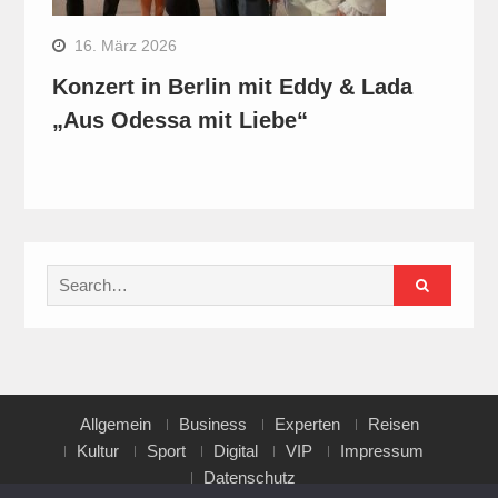
16. März 2026
Konzert in Berlin mit Eddy & Lada
„Aus Odessa mit Liebe“
Search
for:
Allgemein
Business
Experten
Reisen
Kultur
Sport
Digital
VIP
Impressum
Datenschutz